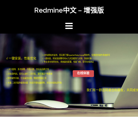
Skip
Redmine中文 – 增强版
to
content
√ 1年免费技术支持，您无需了解Apache/Ruby/mysql等软件，仅需提供操作系统即可
√ 一键安装，性能优化
√ 一键安装，将安装部署时间从几天压缩到几分钟，快速实施
√ 专业多年效率优化，系统最优配置，性能飞快，您可在线测试
√ 永久使用、多次部署、不限人数，完全无后顾之忧
在线体验
√ 开放源代码，您可以进行二次开发，更好满足个性需求
√ 附带操作手册，行业最佳实践，帮助您快速上手
√ 大量二次开发的使用功能（包括可视化编辑等，详见在线测试环境）
我们有一群志同道合的朋友，共同成